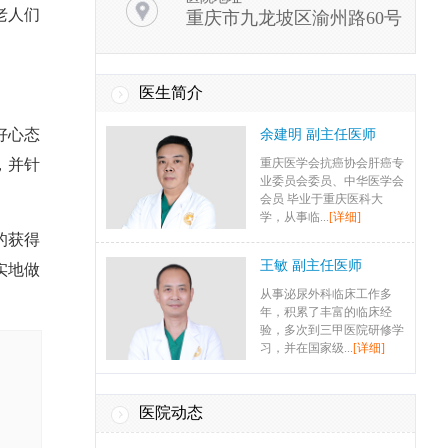
老人们
重庆市九龙坡区渝州路60号
余建明 副主任医师
重庆医学会抗癌协会肝癌专
业委员会委员、中华医学会
医生简介
会员 毕业于重庆医科大
学，从事临...
[详细]
好心态
王敏 副主任医师
，并针
从事泌尿外科临床工作多
年，积累了丰富的临床经
验，多次到三甲医院研修学
的获得
习，并在国家级...
[详细]
实地做
封娟 副主任医师
中华医学会重庆市妇产科学
会会员、九龙坡区母婴安全
急救专家组成员，中共党
员、重庆协和...
[详细]
医院动态
杨小燕 副主任医师