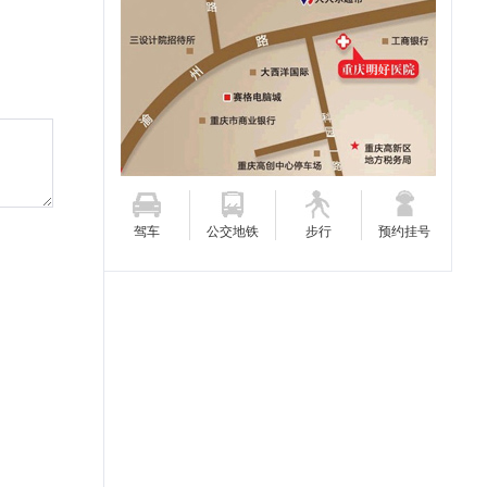
学，从事临...
[详细]
王敏 副主任医师
从事泌尿外科临床工作多
年，积累了丰富的临床经
验，多次到三甲医院研修学
习，并在国家级...
[详细]
封娟 副主任医师
中华医学会重庆市妇产科学
驾车
公交地铁
步行
预约挂号
会会员、九龙坡区母婴安全
急救专家组成员，中共党
员、重庆协和...
[详细]
杨小燕 副主任医师
重庆市九龙坡区人民医院心
内科、全科医学科主任、全
科医师规范化培训专业基地
教学主任。...
[详细]