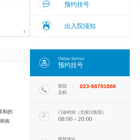
预约挂号
出入院须知
1
Online Service
预约挂号
周述银 副主任医师
毕业于川北医学院临床医学
专业，学士学位，曾于第三
023-68791666
医院
军医大学新桥医院、大坪医
总机
院泌尿外科...
[详细]
阎雄 主任医师（客座教
祥和的
门诊时间（无假日医院）
授
08:00 - 20:00
检和疾
1987年重庆医科大学医学本
科毕业，2006年获得医学博
士学位。发表医学论文近20
医院地址
篇。
[详细]