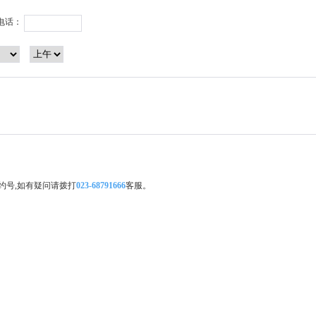
电话：
约号,如有疑问请拨打
023-68791666
客服。