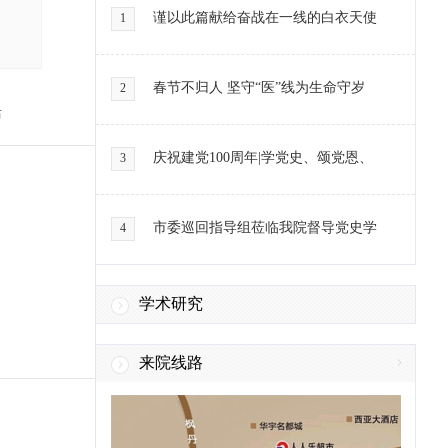
重庆市九龙坡区人民医院心
谨以此篇献给奋战在一线的白衣天使
1
内科、全科医学科主任、全
科医师规范化培训专业基地
教学主任。...
[详细]
春节不归人 坚守“医”线为生命守岁
2
周述银 副主任医师
活
毕业于川北医学院临床医学
专业，学士学位，曾于第三
庆祝建党100周年|学党史、颂党恩、
3
军医大学新桥医院、大坪医
院泌尿外科...
[详细]
市委巡回指导组莅临我院督导党史学
4
阎雄 主任医师（客座教
授
1987年重庆医科大学医学本
科毕业，2006年获得医学博
学术研究
士学位。发表医学论文近20
篇。
[详细]
来院线路
余建明 副主任医师
重庆医学会抗癌协会肝癌专
业委员会委员、中华医学会
会员 毕业于重庆医科大