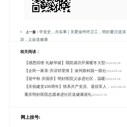
学党史，办实事 | 关爱渝州环卫工，明好夏日送清
< 上一篇：
凉，义诊送健康
相关阅读：
【感恩回馈·礼献华诞】我院成功开展暖冬大型
2024-05-18
【企民一家亲·共话邻里情 】渝州路科园一路社
2024-05-18
【迎中秋·庆国庆】明好医院义诊进社区，温暖
2024-05-18
【庆祝建党100周年】情系共产党员、退役军人，
2021-08-22
重庆明好医院志愿者进社区送健康巡礼
2019-07-25
网上挂号: